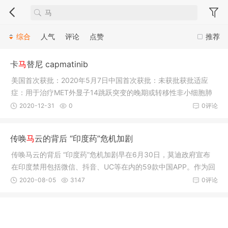
综合
人气
评论
点赞
推荐
卡
马
替尼 capmatinib
美国首次获批：2020年5月7日中国首次获批：未获批获批适应
症：用于治疗MET外显子14跳跃突变的晚期或转移性非小细胞肺
癌(NSCLC)患
2020-12-31
0
0评论
传唤
马
云的背后 “印度药”危机加剧
传唤马云的背后 “印度药”危机加剧早在6月30日，莫迪政府宣布
在印度禁用包括微信、抖音、UC等在内的59款中国APP。作为回
应，阿
2020-08-05
3147
0评论